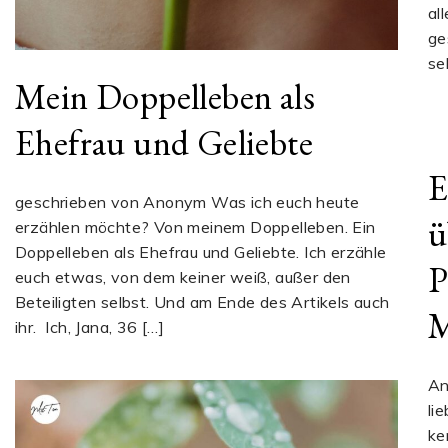
al
ge
se
Mein Doppelleben als
Ehefrau und Geliebte
E
geschrieben von Anonym Was ich euch heute
ü
erzählen möchte? Von meinem Doppelleben. Ein
Doppelleben als Ehefrau und Geliebte. Ich erzähle
P
euch etwas, von dem keiner weiß, außer den
Beteiligten selbst. Und am Ende des Artikels auch
M
ihr. Ich, Jana, 36 […]
An
li
ke