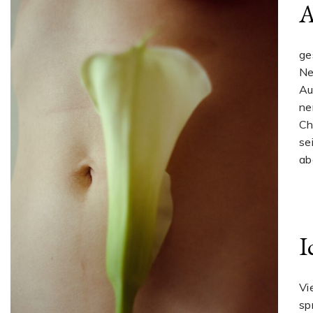
A
ge
Ne
Au
ne
Ch
se
ab
I
Vi
sp