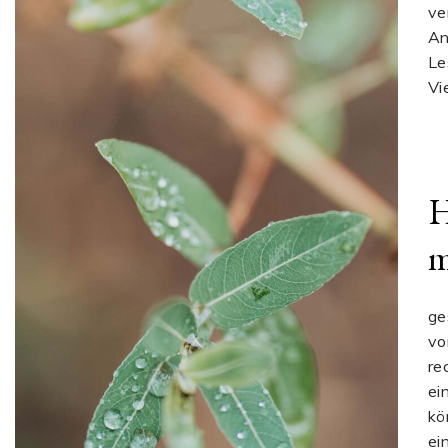
ve
An
Le
Vi
H
m
ge
vo
re
ei
kö
ei