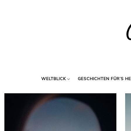
Skip
to
content
WELTBLICK
GESCHICHTEN FÜR’S H