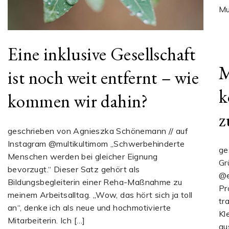
Mu
Eine inklusive Gesellschaft
M
ist noch weit entfernt – wie
k
kommen wir dahin?
z
geschrieben von Agnieszka Schönemann // auf
Instagram @multikultimom „Schwerbehinderte
ge
Menschen werden bei gleicher Eignung
Gr
bevorzugt.“ Dieser Satz gehört als
@e
Bildungsbegleiterin einer Reha-Maßnahme zu
Pr
meinem Arbeitsalltag. „Wow, das hört sich ja toll
tr
an“, denke ich als neue und hochmotivierte
Kl
Mitarbeiterin. Ich […]
au