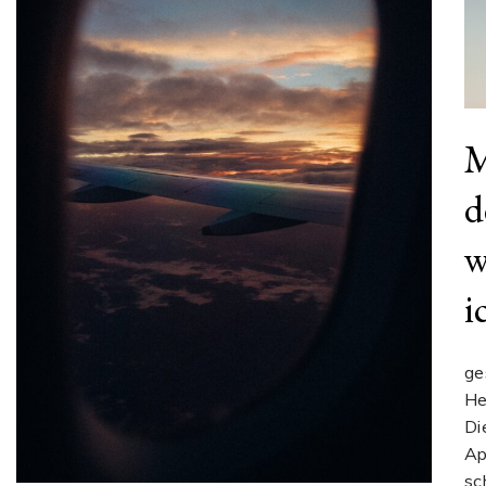
M
d
w
i
ge
He
Di
Ap
sc