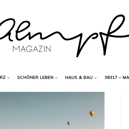
ERZ
SCHÖNER LEBEN
HAUS & BAU
38317 – M