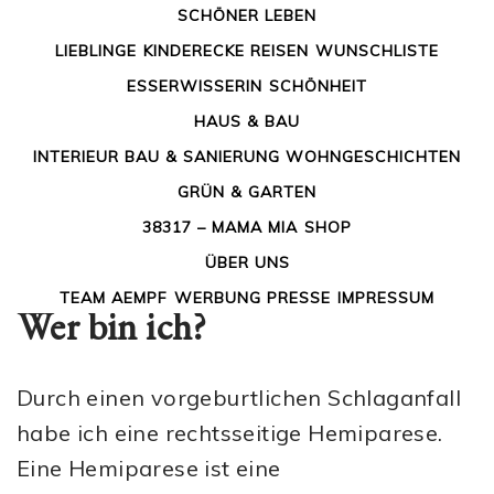
SCHÖNER LEBEN
LIEBLINGE
KINDERECKE
REISEN
WUNSCHLISTE
PUBLISHED ON
27. JUNI 2022
BY
GAST
ESSERWISSERIN
SCHÖNHEIT
HAUS & BAU
INTERIEUR
BAU & SANIERUNG
WOHNGESCHICHTEN
geschrieben von J.
GRÜN & GARTEN
38317 – MAMA MIA
SHOP
ÜBER UNS
TEAM AEMPF
WERBUNG
PRESSE
IMPRESSUM
Wer bin ich?
Durch einen vorgeburtlichen Schlaganfall
habe ich eine rechtsseitige Hemiparese.
Eine Hemiparese ist eine