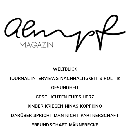
Skip
to
content
WELTBLICK
JOURNAL
INTERVIEWS
NACHHALTIGKEIT & POLITIK
GESUNDHEIT
GESCHICHTEN FÜR’S HERZ
KINDER KRIEGEN
NINAS KOPFKINO
Ha(ndicapped)ppy – Leben
DARÜBER SPRICHT MAN NICHT
PARTNERSCHAFT
mit einer Behinderung
FREUNDSCHAFT
MÄNNERECKE