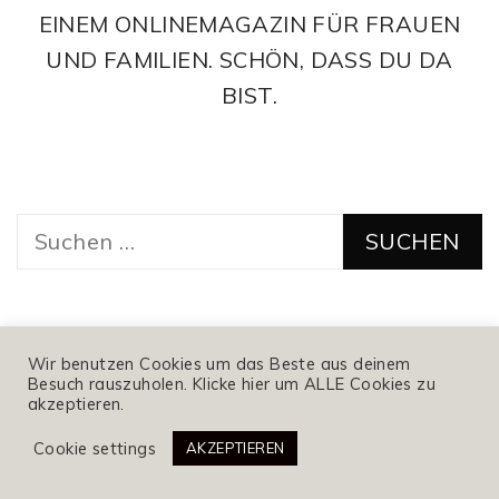
EINEM ONLINEMAGAZIN FÜR FRAUEN
UND FAMILIEN. SCHÖN, DASS DU DA
BIST.
Suchen
nach:
Wir benutzen Cookies um das Beste aus deinem
POPULAR
RECENT
Besuch rauszuholen. Klicke hier um ALLE Cookies zu
akzeptieren.
10. April 2021
/
Nina Kämpf
Cookie settings
AKZEPTIEREN
Liebling – Geschenke fürs
Newborn-Baby