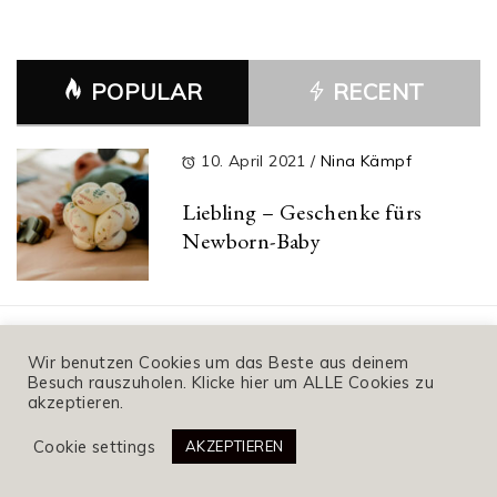
POPULAR
RECENT
10. April 2021
/
Nina Kämpf
Liebling – Geschenke fürs
Newborn-Baby
10. Oktober 2020
/
Nina Kämpf
Wir benutzen Cookies um das Beste aus deinem
Besuch rauszuholen. Klicke hier um ALLE Cookies zu
Nackenfaltenmessung vs.
akzeptieren.
Harmony Test – Im Gespräch
Cookie settings
AKZEPTIEREN
mit „Richtig Schwanger“