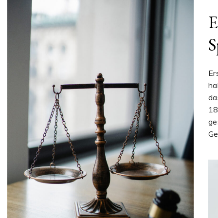
E
S
Er
ha
da
18
ge
Ge