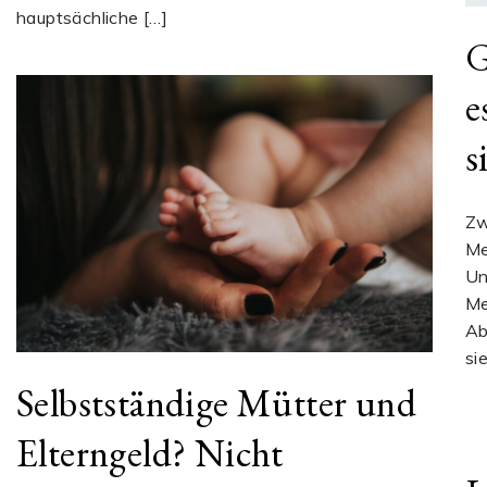
hauptsächliche […]
G
e
s
Zw
Me
Un
Me
Ab
si
Selbstständige Mütter und
Elterngeld? Nicht