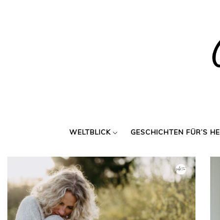
Skip
to
content
WELTBLICK
GESCHICHTEN FÜR’S H