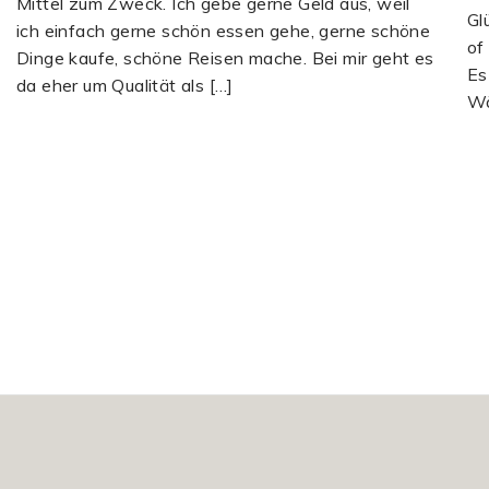
Mittel zum Zweck. Ich gebe gerne Geld aus, weil
Gl
ich einfach gerne schön essen gehe, gerne schöne
of
Dinge kaufe, schöne Reisen mache. Bei mir geht es
Es
da eher um Qualität als […]
Wä