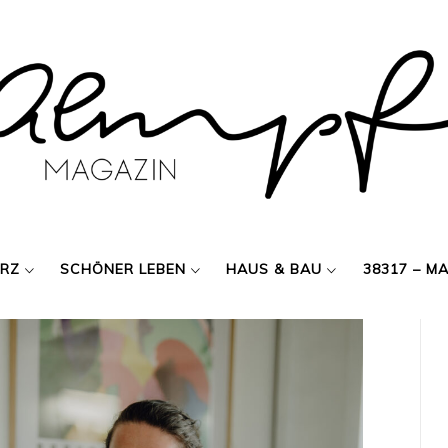
ERZ
SCHÖNER LEBEN
HAUS & BAU
38317 – M