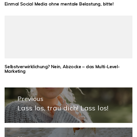
Einmal Social Media ohne mentale Belastung, bitte!
Selbstverwirklichung? Nein, Abzocke – das Multi-Level-
Marketing
Beitragsnavigation
Previous
Lass los, trau dich! Lass los!
Previous
post: