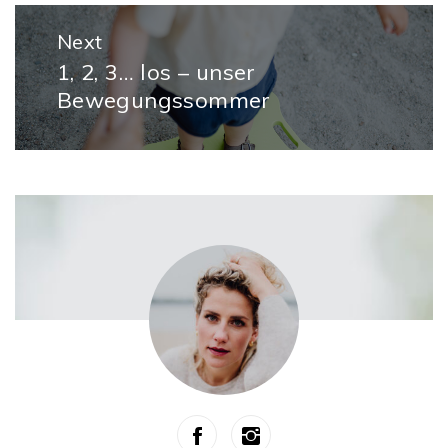
Next
1, 2, 3… los – unser
Next
Bewegungssommer
post: