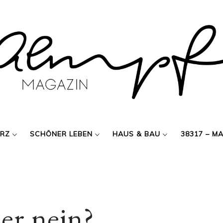
ERZ
SCHÖNER LEBEN
HAUS & BAU
38317 – M
er nein?