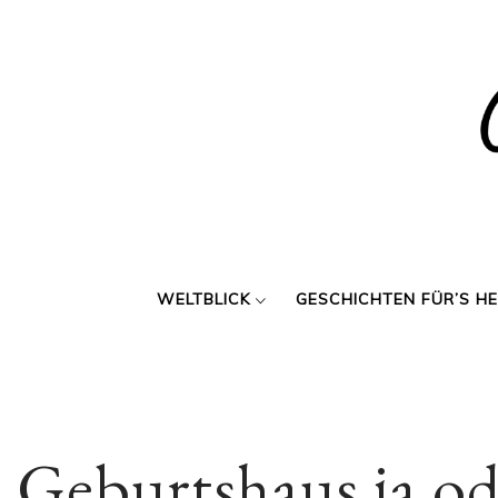
Skip
to
content
WELTBLICK
GESCHICHTEN FÜR’S H
Geburtshaus ja od