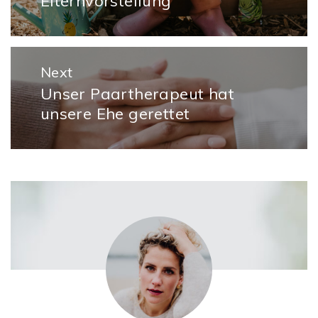
Elternvorstellung
post:
Next
Unser Paartherapeut hat
Next
unsere Ehe gerettet
post: