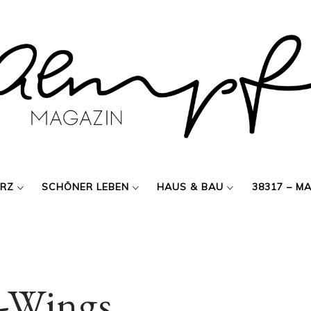
ERZ
SCHÖNER LEBEN
HAUS & BAU
38317 – M
-Wings