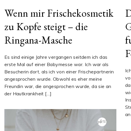
Wenn mir Frischekosmetik
D
zu Kopfe steigt – die
G
Ringana-Masche
f
F
Es sind einige Jahre vergangen seitdem ich das
erste Mal auf einer Babymesse war. Ich war als
Ic
Besucherin dort, als ich von einer Frischepartnerin
vo
angesprochen wurde. Obwohl es eher meine
da
Freundin war, die angesprochen wurde, da sie an
wi
der Hautkrankheit […]
In
St
an