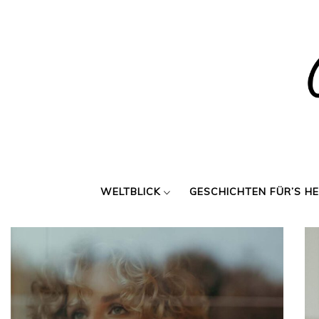
Skip
to
content
WELTBLICK
GESCHICHTEN FÜR’S H