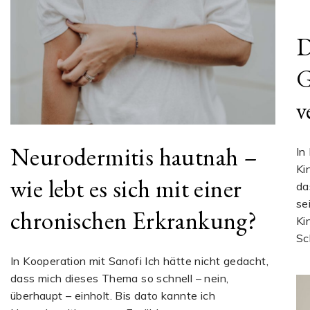
D
G
v
Neurodermitis hautnah –
In
Ki
wie lebt es sich mit einer
da
se
chronischen Erkrankung?
Ki
Sc
In Kooperation mit Sanofi Ich hätte nicht gedacht,
dass mich dieses Thema so schnell – nein,
überhaupt – einholt. Bis dato kannte ich