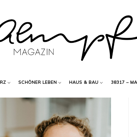
ERZ
SCHÖNER LEBEN
HAUS & BAU
38317 – M