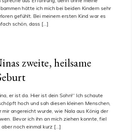
h spreche aus Erfahrung, denn ohne meine
bammen hätte ich mich bei beiden Kindern sehr
rloren gefühlt. Bei meinem ersten Kind war es
nfach schön, dass […]
inas zweite, heilsame
eburt
ina, er ist da. Hier ist dein Sohn!“ Ich schaute
schöpft hoch und sah diesen kleinen Menschen,
r mir angereicht wurde, wie Nala aus König der
wen. Bevor ich ihn an mich ziehen konnte, fiel
h aber noch einmal kurz […]