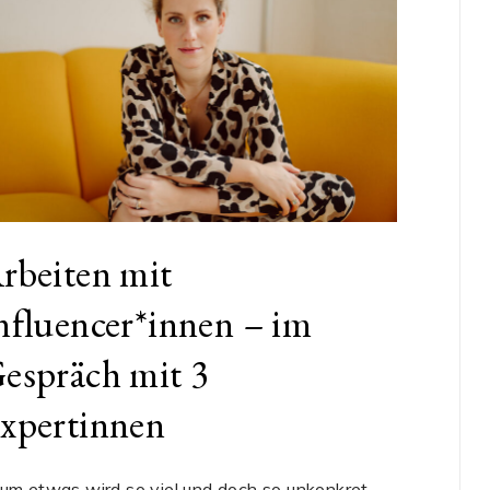
rbeiten mit
nfluencer*innen – im
espräch mit 3
xpertinnen
um etwas wird so viel und doch so unkonkret