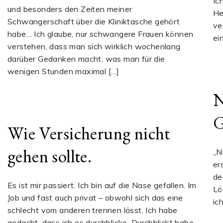
Ic
und besonders den Zeiten meiner
He
Schwangerschaft über die Kliniktasche gehört
ve
habe… Ich glaube, nur schwangere Frauen können
ei
verstehen, dass man sich wirklich wochenlang
darüber Gedanken macht, was man für die
wenigen Stunden maximal […]
N
G
Wie Versicherung nicht
gehen sollte.
„N
er
de
Es ist mir passiert. Ich bin auf die Nase gefallen. Im
Lö
Job und fast auch privat – obwohl sich das eine
ic
schlecht vom anderen trennen lässt. Ich habe
gedacht, dass ich es durchblicke. Durchblickt habe