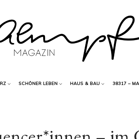
ERZ
SCHÖNER LEBEN
HAUS & BAU
38317 – M
uencer*innen – im 