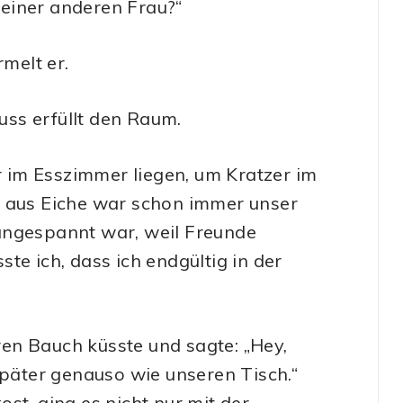
n einer anderen Frau?“
rmelt er.
nuss erfüllt den Raum.
 im Esszimmer liegen, um Kratzer im
h aus Eiche war schon immer unser
angespannt war, weil Freunde
te ich, dass ich endgültig in der
en Bauch küsste und sagte: „Hey,
später genauso wie unseren Tisch.“
st, ging es nicht nur mit der