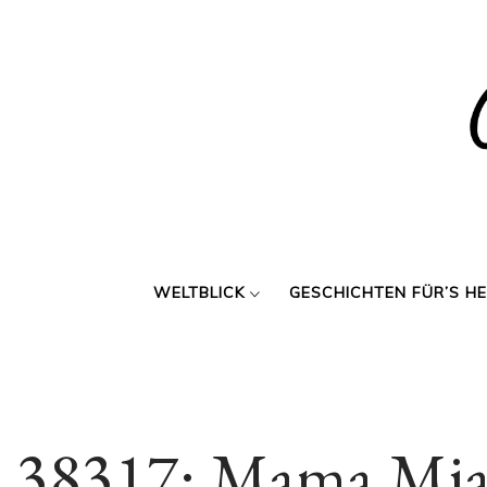
Skip
to
content
WELTBLICK
GESCHICHTEN FÜR’S H
38317: Mama Mia