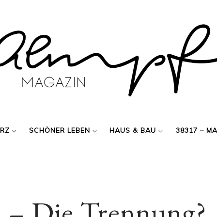
ERZ
SCHÖNER LEBEN
HAUS & BAU
38317 – M
 – Die Trennung?