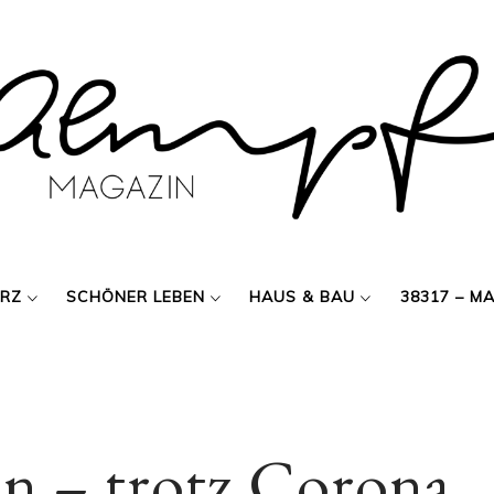
ERZ
SCHÖNER LEBEN
HAUS & BAU
38317 – M
en – trotz Corona