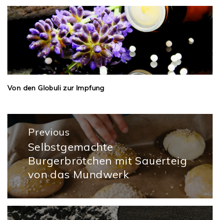
Von den Globuli zur Impfung
Beitragsnavigation
Previous
Selbstgemachte
Previous
Burgerbrötchen mit Sauerteig
post:
von das Mundwerk