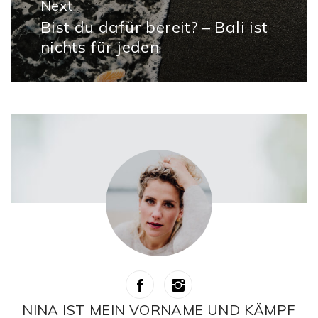
Next
Bist du dafür bereit? – Bali ist
Next
nichts für jeden
post:
NINA IST MEIN VORNAME UND KÄMPF