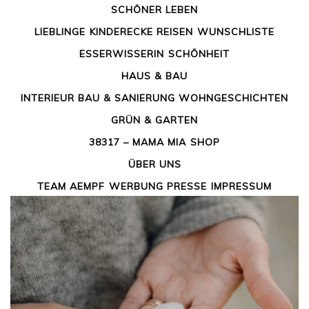
SCHÖNER LEBEN
LIEBLINGE
KINDERECKE
REISEN
WUNSCHLISTE
PUBLISHED ON
8. JULI 2021
BY
ALINA
ESSERWISSERIN
SCHÖNHEIT
PELLING
HAUS & BAU
INTERIEUR
BAU & SANIERUNG
WOHNGESCHICHTEN
GRÜN & GARTEN
38317 – MAMA MIA
SHOP
ÜBER UNS
TEAM AEMPF
WERBUNG
PRESSE
IMPRESSUM