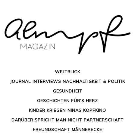
Skip
to
content
WELTBLICK
JOURNAL
INTERVIEWS
NACHHALTIGKEIT & POLITIK
GESUNDHEIT
GESCHICHTEN FÜR’S HERZ
KINDER KRIEGEN
NINAS KOPFKINO
Das Geld anderer Familien:
DARÜBER SPRICHT MAN NICHT
PARTNERSCHAFT
Leider Neider
FREUNDSCHAFT
MÄNNERECKE