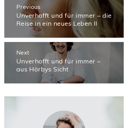
Beitragsnavigation
Previous
Unverhofft und für immer – die
Previous
Reise in ein neues Leben II
post:
Next
Unverhofft und für immer –
Next
aus Hörbys Sicht
post: