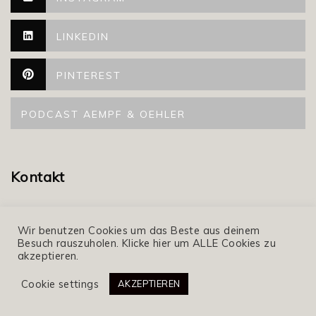
LINKEDIN
PINTEREST
PODCAST AEMPF & OEHLER
Kontakt
Impressum/ Datenschutz
Wir benutzen Cookies um das Beste aus deinem
Besuch rauszuholen. Klicke hier um ALLE Cookies zu
akzeptieren.
Fotografiert von
Cookie settings
AKZEPTIEREN
Mareike Klindworth Fotografie