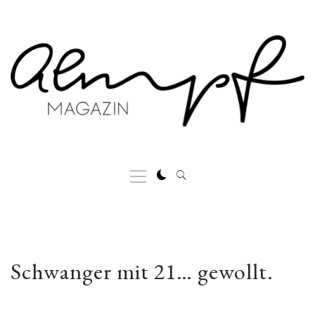
Skip
to
content
Primary
Menu
Schwanger mit 21… gewollt.