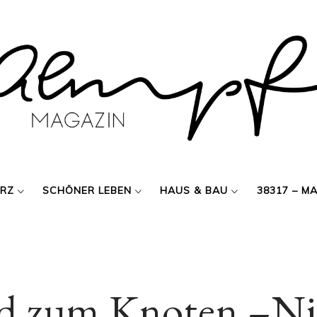
ERZ
SCHÖNER LEBEN
HAUS & BAU
38317 – M
nd zum Knoten –Ni