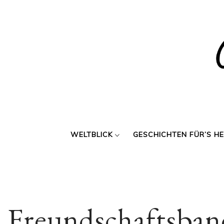
Skip
to
content
WELTBLICK
GESCHICHTEN FÜR’S H
Freundschaftsba