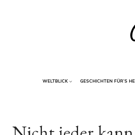
Skip
to
content
WELTBLICK
GESCHICHTEN FÜR’S H
„Nicht jeder kann 