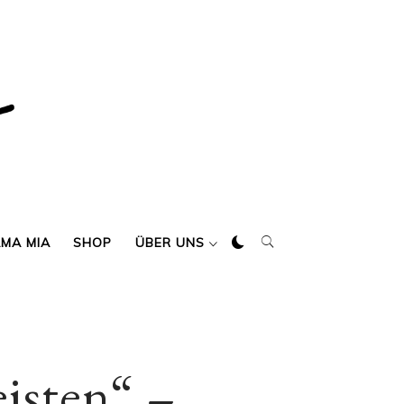
AMA MIA
SHOP
ÜBER UNS
eisten“ –