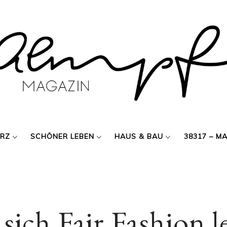
ERZ
SCHÖNER LEBEN
HAUS & BAU
38317 – M
sich Fair Fashion l