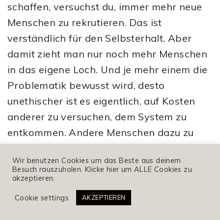
schaffen, versuchst du, immer mehr neue
Menschen zu rekrutieren. Das ist
verständlich für den Selbsterhalt. Aber
damit zieht man nur noch mehr Menschen
in das eigene Loch. Und je mehr einem die
Problematik bewusst wird, desto
unethischer ist es eigentlich, auf Kosten
anderer zu versuchen, dem System zu
entkommen. Andere Menschen dazu zu
bringen, ebenfalls zu investieren, wenn
Wir benutzen Cookies um das Beste aus deinem
man selbst erkannt hat, wie
Besuch rauszuholen. Klicke hier um ALLE Cookies zu
akzeptieren.
unwahrscheinlich der vorgegaukelte Erfolg
ist, ist nicht okay.
Cookie settings
AKZEPTIEREN