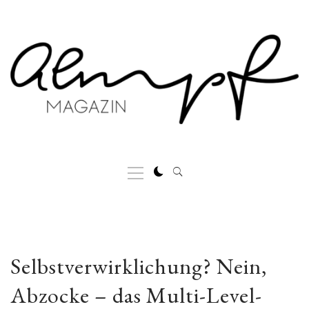
Skip
to
content
Primary
Menu
Selbstverwirklichung? Nein,
Abzocke – das Multi-Level-