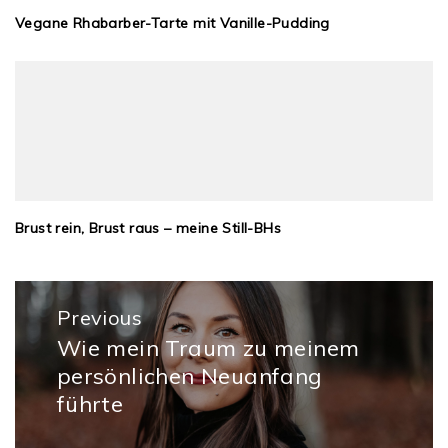
Vegane Rhabarber-Tarte mit Vanille-Pudding
Brust rein, Brust raus – meine Still-BHs
Beitragsnavigation
Previous
Wie mein Traum zu meinem
Previous
persönlichen Neuanfang
post:
führte