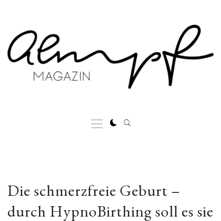
Skip
to
content
Primary
Menu
Die schmerzfreie Geburt –
durch HypnoBirthing soll es sie