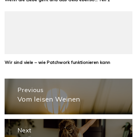
Wir sind viele – wie Patchwork funktionieren kann
Beitragsnavigation
Previous
Vom leisen Weinen
Previous
post:
Next