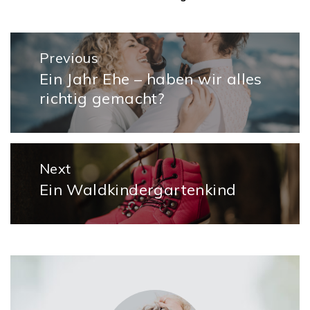
Beitragsnavigation
Previous
Ein Jahr Ehe – haben wir alles
Previous
richtig gemacht?
post:
Next
Ein Waldkindergartenkind
Next
post: