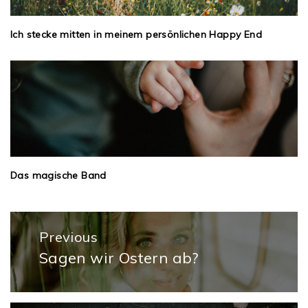
Ich stecke mitten in meinem persönlichen Happy End
Das magische Band
Beitragsnavigation
Previous
Sagen wir Ostern ab?
Previous
post: