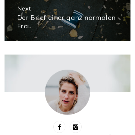
Next
Der Brief einer ganz normalen
Next
Frau
post: