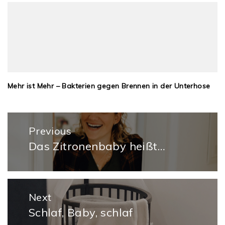
Mehr ist Mehr – Bakterien gegen Brennen in der Unterhose
Beitragsnavigation
Previous
Das Zitronenbaby heißt…
Previous
post:
Next
Schlaf, Baby, schlaf
Next