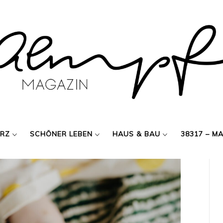
ERZ
SCHÖNER LEBEN
HAUS & BAU
38317 – M