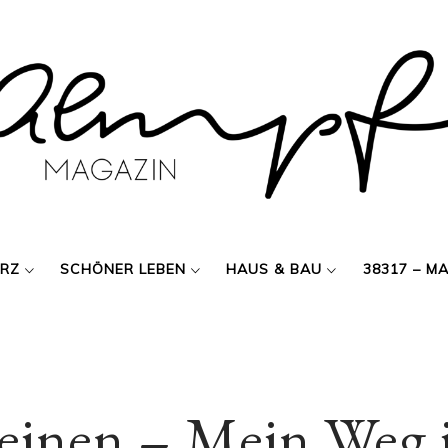
ERZ
SCHÖNER LEBEN
HAUS & BAU
38317 – M
einen – Mein Weg i