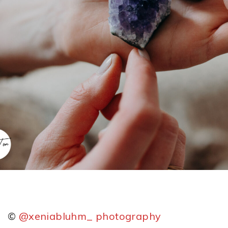
©
@xeniabluhm_ photography