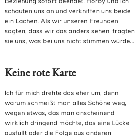
Beziehung sofort beendet. Hörby und ich
schauten uns an und verkniffen uns beide
ein Lachen. Als wir unseren Freunden
sagten, dass wir das anders sehen, fragten
sie uns, was bei uns nicht stimmen würde…
Keine rote Karte
Ich für mich drehte das eher um, denn
warum schmeißt man alles Schöne weg,
wegen etwas, das man anscheinend
wirklich dringend möchte, das eine Lücke
ausfüllt oder die Folge aus anderen