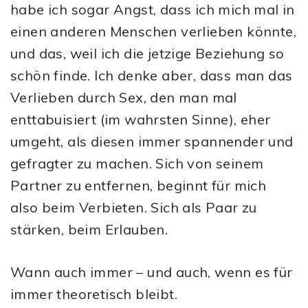
habe ich sogar Angst, dass ich mich mal in
einen anderen Menschen verlieben könnte,
und das, weil ich die jetzige Beziehung so
schön finde. Ich denke aber, dass man das
Verlieben durch Sex, den man mal
enttabuisiert (im wahrsten Sinne), eher
umgeht, als diesen immer spannender und
gefragter zu machen. Sich von seinem
Partner zu entfernen, beginnt für mich
also beim Verbieten. Sich als Paar zu
stärken, beim Erlauben.
Wann auch immer – und auch, wenn es für
immer theoretisch bleibt.