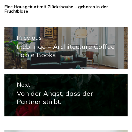
Eine Hausgeburt mit Glückshaube – geboren in der
Fruchtblase
Beitragsnavigation
Previous
Lieblinge – Architecture Coffee
Previous
Table Books
post:
Next
Von der Angst, dass der
Next
Partner stirbt.
post: