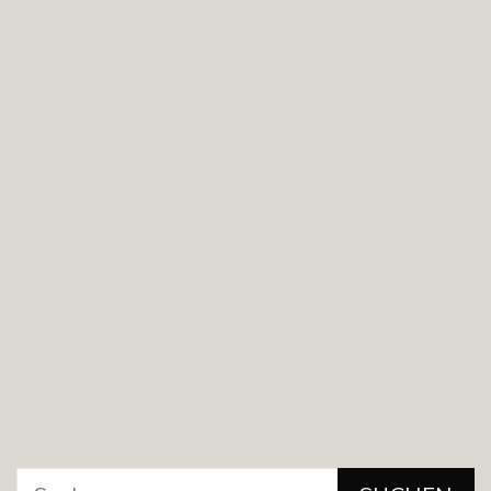
Suchen