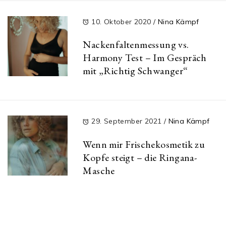
10. Oktober 2020
/
Nina Kämpf
Nackenfaltenmessung vs.
Harmony Test – Im Gespräch
mit „Richtig Schwanger“
29. September 2021
/
Nina Kämpf
Wenn mir Frischekosmetik zu
Kopfe steigt – die Ringana-
Masche