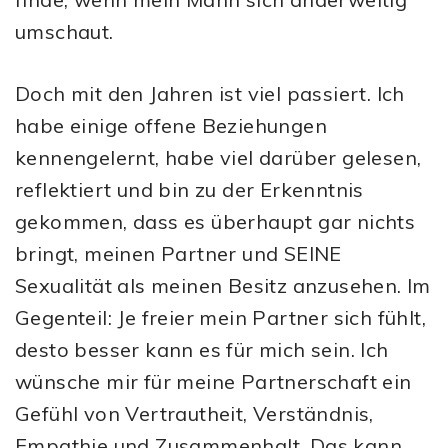
umschaut.
Doch mit den Jahren ist viel passiert. Ich
habe einige offene Beziehungen
kennengelernt, habe viel darüber gelesen,
reflektiert und bin zu der Erkenntnis
gekommen, dass es überhaupt gar nichts
bringt, meinen Partner und SEINE
Sexualität als meinen Besitz anzusehen. Im
Gegenteil: Je freier mein Partner sich fühlt,
desto besser kann es für mich sein. Ich
wünsche mir für meine Partnerschaft ein
Gefühl von Vertrautheit, Verständnis,
Empathie und Zusammenhalt. Das kann