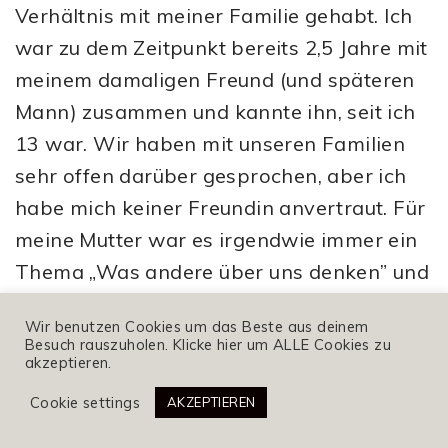
Verhältnis mit meiner Familie gehabt. Ich
war zu dem Zeitpunkt bereits 2,5 Jahre mit
meinem damaligen Freund (und späteren
Mann) zusammen und kannte ihn, seit ich
13 war. Wir haben mit unseren Familien
sehr offen darüber gesprochen, aber ich
habe mich keiner Freundin anvertraut. Für
meine Mutter war es irgendwie immer ein
Thema „Was andere über uns denken” und
eine „ungewollte” Schwangerschaft passte
Wir benutzen Cookies um das Beste aus deinem
nicht so wirklich in die Volksdorfer
Besuch rauszuholen. Klicke hier um ALLE Cookies zu
akzeptieren.
Nachbarschaft, in der wir alle ja so
behütet aufgewachsen sind. Also wurde
Cookie settings
AKZEPTIEREN
geschwiegen und alles hinter