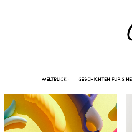
Skip
to
content
WELTBLICK
GESCHICHTEN FÜR’S H