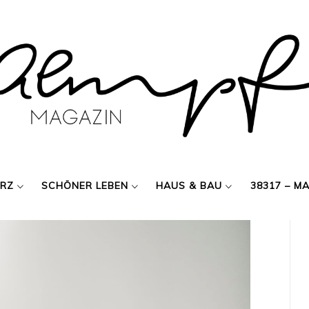
ERZ
SCHÖNER LEBEN
HAUS & BAU
38317 – M