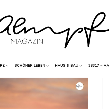
ERZ
SCHÖNER LEBEN
HAUS & BAU
38317 – M