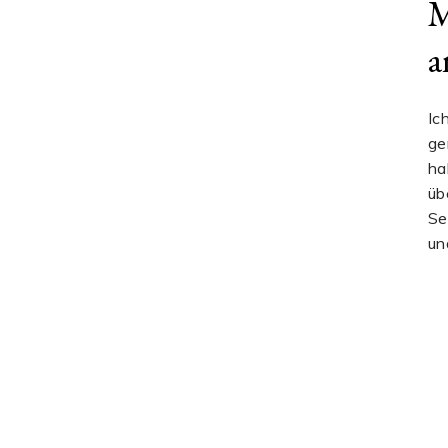
M
a
Ic
ge
ha
üb
Se
un