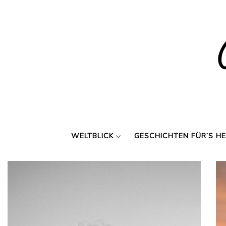
Skip
to
content
WELTBLICK
GESCHICHTEN FÜR’S H