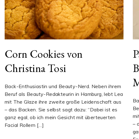
Corn Cookies von
P
Christina Tosi
B
M
Back-Enthusiastin und Beauty-Nerd. Neben ihrem
Beruf als Beauty-Redakteurin in Hamburg, lebt Lea
Ba
mit The Glaze ihre zweite große Leidenschaft aus
Be
– das Backen. Sie selbst sagt dazu: “Dabei ist es
mi
ganz egal, ob ich mein Gesicht mit überteuerten
– 
Facial Rollern […]
ga