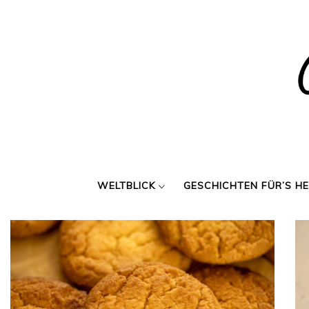
Skip
to
content
WELTBLICK
GESCHICHTEN FÜR’S H