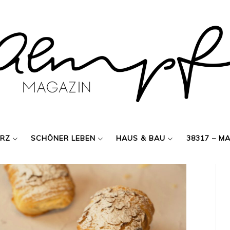
ERZ
SCHÖNER LEBEN
HAUS & BAU
38317 – M