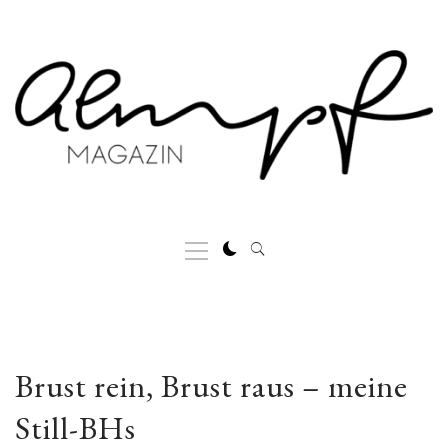
Skip
to
content
Primary
Menu
Brust rein, Brust raus – meine
Still-BHs