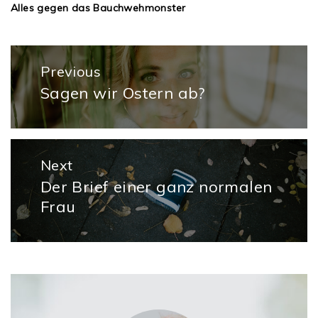
Alles gegen das Bauchwehmonster
Beitragsnavigation
Previous
Sagen wir Ostern ab?
Previous
post:
Next
Der Brief einer ganz normalen
Next
Frau
post: