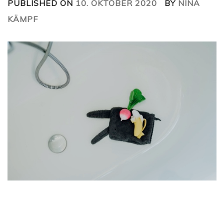
PUBLISHED ON
10. OKTOBER 2020
BY
NINA
KÄMPF