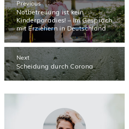
Previous
Notbetreuung ist kein
Previous
Kinderparadies! – Im Gespräch
post:
mit Erziehern in Deutschland
Next
Scheidung durch Corona
Next
post: