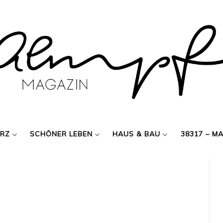
ERZ
SCHÖNER LEBEN
HAUS & BAU
38317 – M