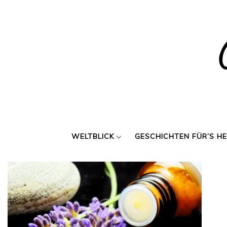
Skip
to
content
WELTBLICK
GESCHICHTEN FÜR’S H