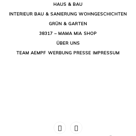
Wohnen“ entspricht jedenfalls dem, was sich die
HAUS & BAU
meisten unter einer eigenen gemieteten oder
INTERIEUR
BAU & SANIERUNG
WOHNGESCHICHTEN
gekauften Wohnung oder einem Haus vorstellen.
„Alternatives Wohnen“ bezeichnet die Wohnformen,
GRÜN & GARTEN
die sich von dieser in unserer Gesellschaft normierten
38317 – MAMA MIA
SHOP
Vorstellung von […]
ÜBER UNS
TEAM AEMPF
WERBUNG
PRESSE
IMPRESSUM