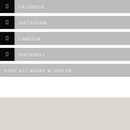
FACEBOOK
INSTAGRAM
LINKEDIN
PINTEREST
PODCAST AEMPF & OEHLER