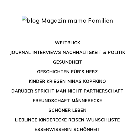
Skip
to
content
WELTBLICK
JOURNAL
INTERVIEWS
NACHHALTIGKEIT & POLITIK
GESUNDHEIT
GESCHICHTEN FÜR’S HERZ
Im Auto, auf dem Wasser,
KINDER KRIEGEN
NINAS KOPFKINO
DARÜBER SPRICHT MAN NICHT
PARTNERSCHAFT
oder in mini – alternatives
FREUNDSCHAFT
MÄNNERECKE
Wohnen
SCHÖNER LEBEN
LIEBLINGE
KINDERECKE
REISEN
WUNSCHLISTE
Was ist eigentlich „alternatives Wohnen“? „Normales
ESSERWISSERIN
SCHÖNHEIT