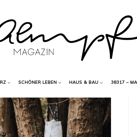
ERZ
SCHÖNER LEBEN
HAUS & BAU
38317 – M