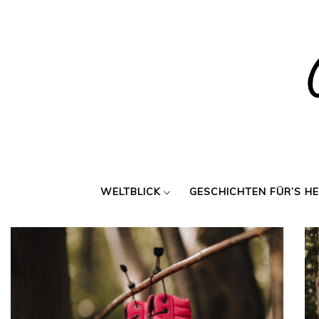
Skip
to
content
WELTBLICK
GESCHICHTEN FÜR’S H