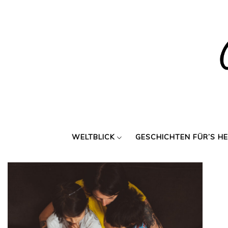
Skip
to
content
WELTBLICK
GESCHICHTEN FÜR’S H