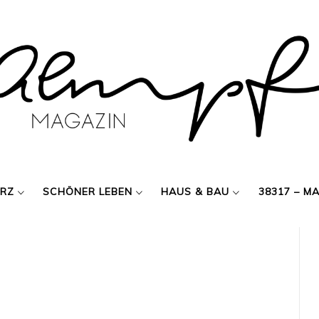
ERZ
SCHÖNER LEBEN
HAUS & BAU
38317 – M