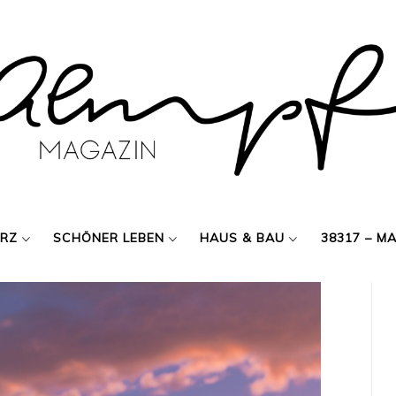
ERZ
SCHÖNER LEBEN
HAUS & BAU
38317 – M