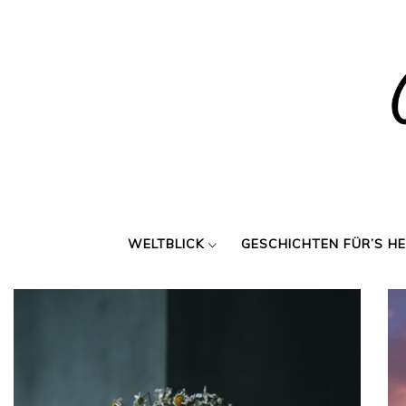
Skip
to
content
WELTBLICK
GESCHICHTEN FÜR’S H