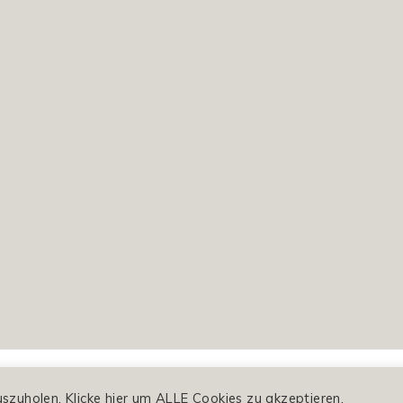
© 2020 aempf magazin, nina kämpf
zuholen. Klicke hier um ALLE Cookies zu akzeptieren.