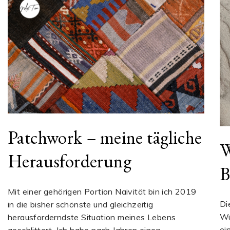
Patchwork – meine tägliche
W
Herausforderung
B
Mit einer gehörigen Portion Naivität bin ich 2019
Di
in die bisher schönste und gleichzeitig
Wu
herausforderndste Situation meines Lebens
ei
geschlittert. Ich habe nach Jahren einen