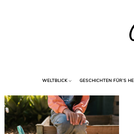
Skip
to
content
WELTBLICK
GESCHICHTEN FÜR’S H