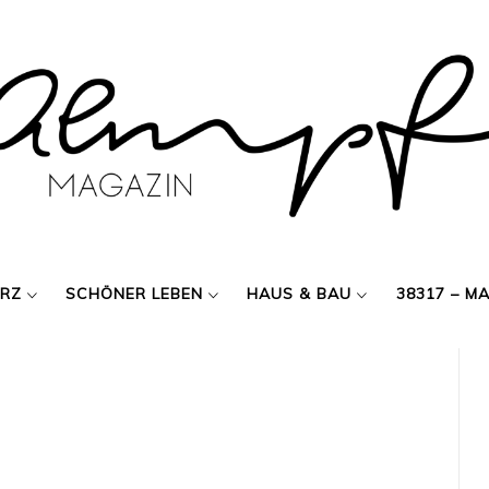
ERZ
SCHÖNER LEBEN
HAUS & BAU
38317 – M