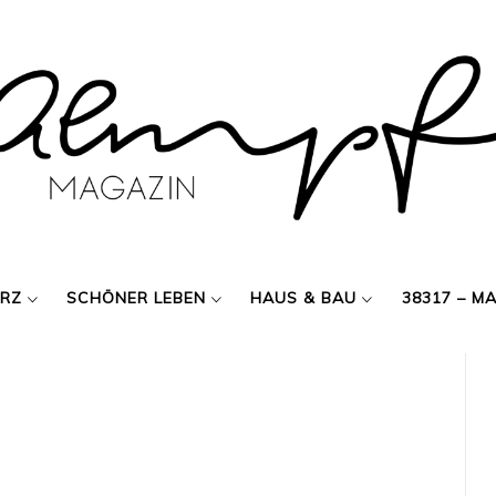
ERZ
SCHÖNER LEBEN
HAUS & BAU
38317 – M