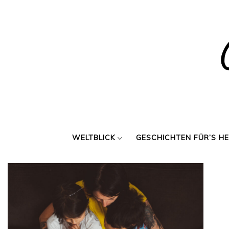
Skip
to
content
WELTBLICK
GESCHICHTEN FÜR’S H