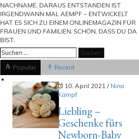
NACHNAME. DARAUS ENTSTANDEN IST
IRGENDWANN MAL AEMPF – ENTWICKELT
HAT ES SICH ZU EINEM ONLINEMAGAZIN FÜR
FRAUEN UND FAMILIEN. SCHÖN, DASS DU DA
BIST.
Suchen
nach:
Popular
Recent
10. April 2021
/
Nina
Kämpf
Liebling –
Geschenke fürs
Newborn-Baby