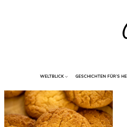
Skip
to
content
WELTBLICK
GESCHICHTEN FÜR’S H