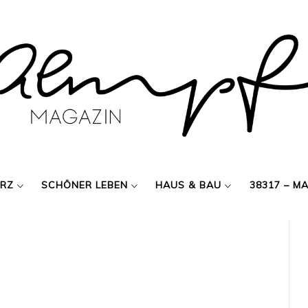
ERZ
SCHÖNER LEBEN
HAUS & BAU
38317 – M