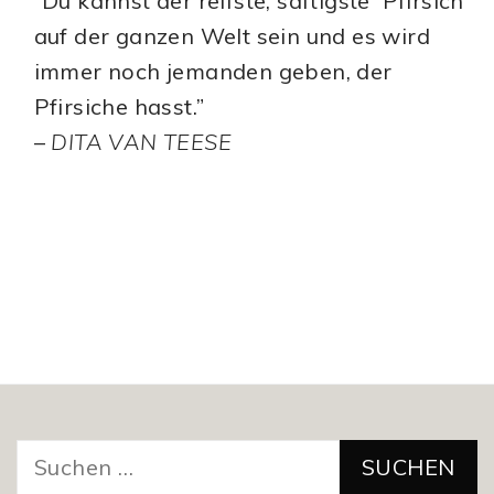
“Du kannst der reifste, saftigste Pfirsich
auf der ganzen Welt sein und es wird
immer noch jemanden geben, der
Pfirsiche hasst.”
–
DITA VAN TEESE
Suchen
nach: