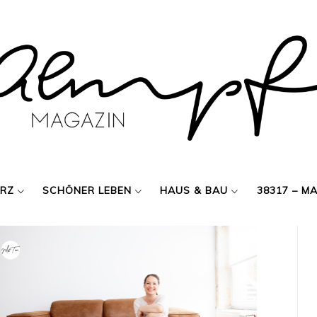
ERZ
SCHÖNER LEBEN
HAUS & BAU
38317 – M