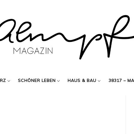
ERZ
SCHÖNER LEBEN
HAUS & BAU
38317 – M