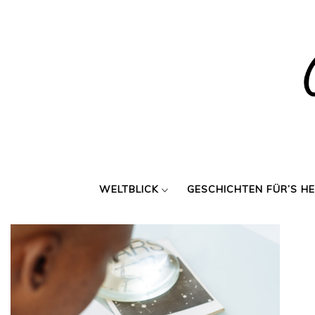
Skip
to
content
WELTBLICK
GESCHICHTEN FÜR’S H