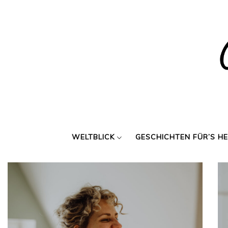
Skip
to
content
WELTBLICK
GESCHICHTEN FÜR’S H