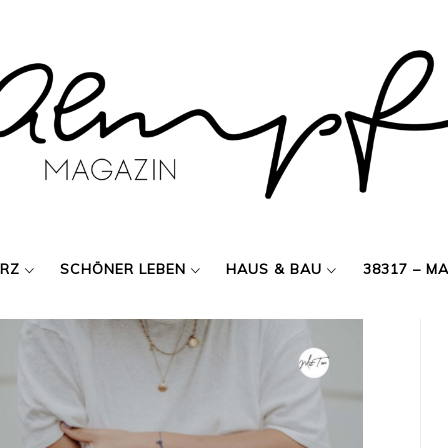
ERZ
SCHÖNER LEBEN
HAUS & BAU
38317 – M