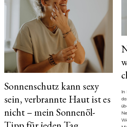
N
w
c
Sonnenschutz kann sexy
In
sein, verbrannte Haut ist es
da
üb
nicht – mein Sonnenöl-
Ne
We
Tipp für jeden Tag