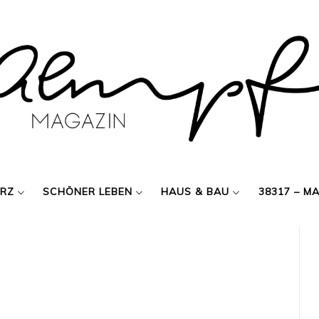
ERZ
SCHÖNER LEBEN
HAUS & BAU
38317 – M