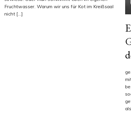
Fruchtwasser. Warum wir uns für Kot im Kreißsaal
nicht […]
E
G
d
ge
mi
be
so
ge
al