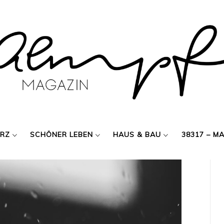
ERZ
SCHÖNER LEBEN
HAUS & BAU
38317 – M