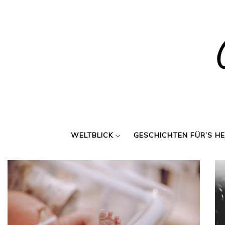
Skip
to
content
WELTBLICK
GESCHICHTEN FÜR’S H