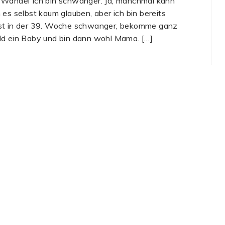
 Wandel Ich bin schwanger. Ja, manchmal kann
h es selbst kaum glauben, aber ich bin bereits
st in der 39. Woche schwanger, bekomme ganz
ld ein Baby und bin dann wohl Mama. […]