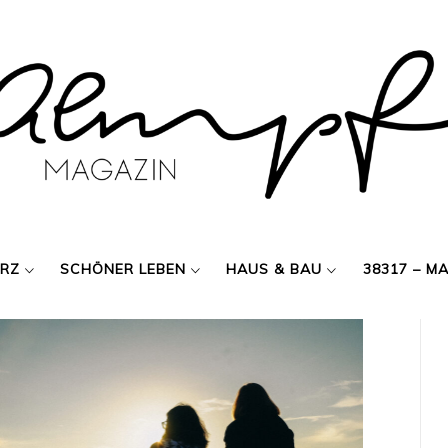
ERZ
SCHÖNER LEBEN
HAUS & BAU
38317 – M