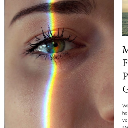
M
F
P
G
Wi
ha
vo
Me