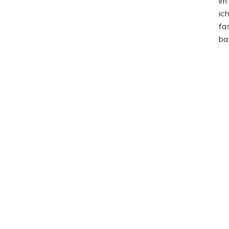
im
ic
fa
ba