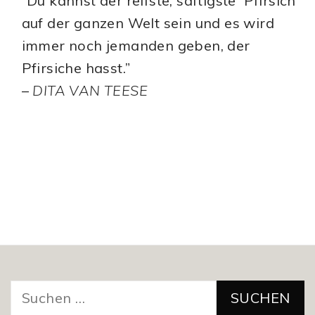
“Du kannst der reifste, saftigste Pfirsich
auf der ganzen Welt sein und es wird
immer noch jemanden geben, der
Pfirsiche hasst.”
–
DITA VAN TEESE
Suchen
nach: