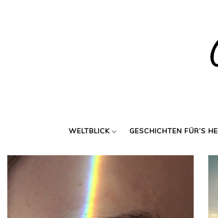
Skip
to
content
WELTBLICK
GESCHICHTEN FÜR’S H